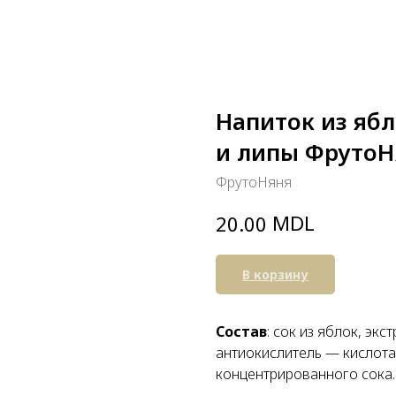
Напиток из яб
и липы ФрутоНя
ФрутоНяня
MDL
20.00
В корзину
Состав
: сок из яблок, эк
антиокислитель — кислота
концентрированного сока.