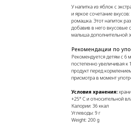
У напитка из яблок с экс
и яркое сочетание вкусов
ромашка. Этот напиток ра
добавив в него вкусовые о
малыша дополнительной э
Рекомендации по уп
Рекомендуется детям с 6 м
постепенно увеличивая к 
продукт перед кормлением
присмотра в момент употр
Условия хранения:
храни
+25° С и относительной вл
Калории: 36 ккал
Углеводы: 9 г
Weight: 200 g