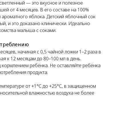
светленный — это вкусное и полезное
ей от 4 месяцев. В его составе на 100%
и ароматного яблока. Детский яблочный сок
й, и это доказано клинически. Идеально
комства малыша с соками.
отреблению
есяцев, начиная с 0,5 чайной ложки 1–2 раза в
ая к 12 месяцам до 80–100 мл в день.
 кормлением ребёнка. Не оставляйте ребёнка
потребления продукта.
емпературе от +1°С до +25°С, в защищенном
тносительной влажностью воздуха не более