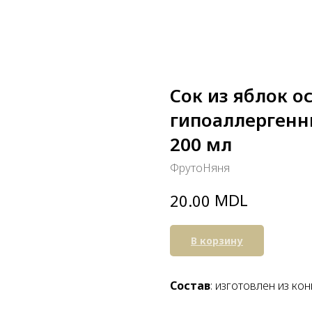
Сок из яблок 
гипоаллергенны
200 мл
ФрутоНяня
MDL
20.00
В корзину
Состав
: изготовлен из к