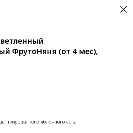
осветленный
й ФрутоНяня (от 4 мес),
онцентрированного яблочного сока.