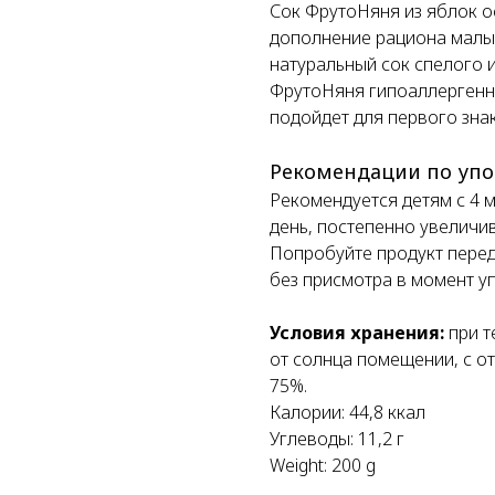
Сок ФрутоНяня из яблок о
дополнение рациона малыш
натуральный сок спелого 
ФрутоНяня гипоаллергенны
подойдет для первого зна
Рекомендации по уп
Рекомендуется детям с 4 м
день, постепенно увеличив
Попробуйте продукт перед
без присмотра в момент у
Условия хранения:
при т
от солнца помещении, с о
75%.
Калории: 44,8 ккал
Углеводы: 11,2 г
Weight: 200 g