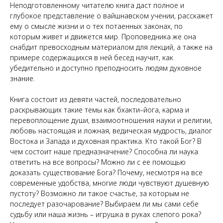
Неподготовленному читателю книга даст полное и
глубокое представление о вайшнавском учении, расскажет
ему о смысле жизни и о тех потаенных законах, по
которым живет и движется мир. Проповедника же она
снабдит превосходным материалом для лекций, а также на
примере содержащихся в ней бесед научит, как
убедительно и доступно преподносить людям духовное
знание.
Книга состоит из девяти частей, последовательно
раскрывающих такие темы как бхакти–йога, карма и
перевоплощение души, взаимоотношения науки и религии,
любовь настоящая и ложная, ведическая мудрость, диалог
Востока и Запада и духовная практика. Кто такой Бог? В
чем состоит наше предназначение? Способна ли наука
ответить на все вопросы? Можно ли с ее помощью
доказать существование Бога? Почему, несмотря на все
современные удобства, многие люди чувствуют душевную
пустоту? Возможно ли такое счастье, за которым не
последует разочарование? Выбираем ли мы сами себе
судьбу или наша жизнь – игрушка в руках слепого рока?