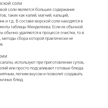
рской соли
овой соли является большее содержание
в, таких как калий, магний, кальций,
нк и т.д.. В составе морской соли находятся в
менты таблицы Менделеева. Если из обычной
ы обычно удаляются в процессе очистки, то в
, методы сбора которой практически не
в.
арии
алаты, используют при приготовлении супов,
елий или просто подсаливают готовые блюда.
иятным, легким вкусом и позволит создавать
бычных блюд.