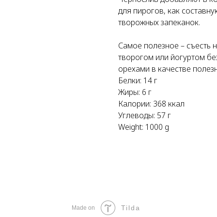
для пирогов, как составную
творожных запеканок.
Самое полезное – съесть 
творогом или йогуртом без
орехами в качестве полезн
Белки: 14 г
Жиры: 6 г
Калории: 368 ккал
Углеводы: 57 г
Weight: 1000 g
Tilda
Made on