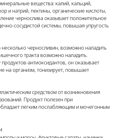
же минеральные вещества: калий, кальций,
фор и натрий, пектины, органические кислоты,
ебление чернослива оказывает положительное
дечно-сосудистой системы, повышая упругость
 несколько черносливин, возможно наладить
ишечного тракта возможно наладить.
у продуктов-антиоксидантов, он оказывает
 на организм, тонизирует, повышает
илактическим средством от возникновения
зований. Продукт полезен при
обладает лёгким послабляющим и мочегонным
и
мпоты и морсы, фруктовые салаты, начинки