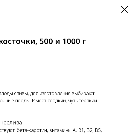
косточки, 500 и 1000 г
плоды сливы, для изготовления выбирают
очные плоды. Имеет сладкий, чуть терпкий
рнослива
твуют: бета-каротин, витамины А, В1, В2, В5,