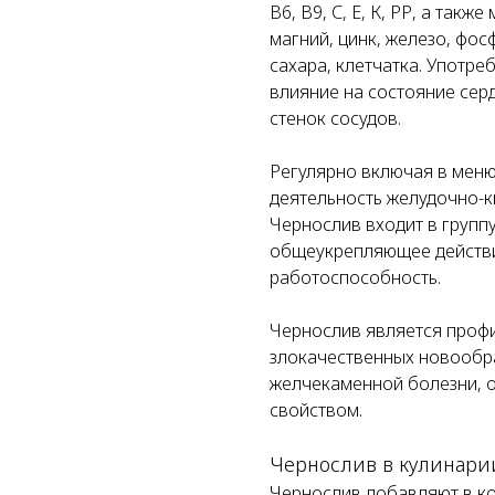
В6, В9, С, Е, К, РР, а так
магний, цинк, железо, фос
сахара, клетчатка. Употр
влияние на состояние сер
стенок сосудов.
Регулярно включая в меню
деятельность желудочно-к
Чернослив входит в групп
общеукрепляющее действие
работоспособность.
Чернослив является проф
злокачественных новообра
желчекаменной болезни, 
свойством.
Чернослив в кулинари
Чернослив добавляют в ко