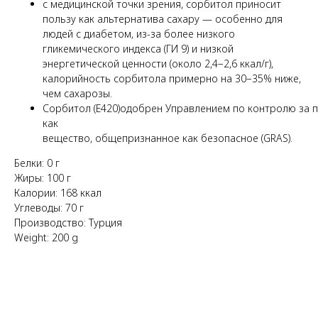
с медицинской точки зрения, сорбитол приносит
пользу как альтернатива сахару — особенно для
людей с диабетом, из-за более низкого
гликемического индекса (ГИ 9) и низкой
энергетической ценности (около 2,4−2,6 ккал/г),
калорийность сорбитола примерно на 30−35% ниже,
чем сахарозы.
Сорбитол (E420)одобрен Управлением по контролю за п
как
вещество, общепризнанное как безопасное (GRAS).
Белки: 0 г
Жиры: 100 г
Калории: 168 ккал
Углеводы: 70 г
Производство: Турция
Weight: 200 g