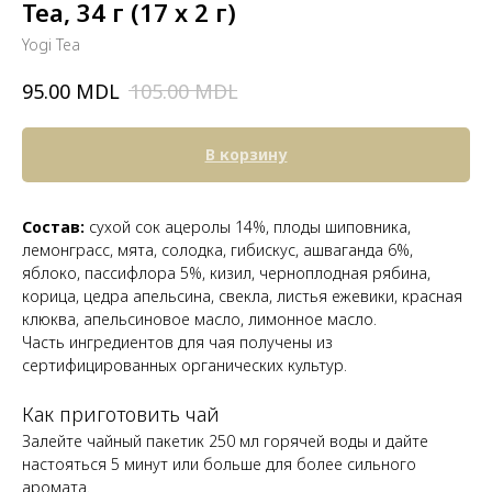
Tea, 34 г (17 х 2 г)
Yogi Tea
MDL
MDL
95.00
105.00
В корзину
Состав:
сухой сок ацеролы 14%, плоды шиповника,
лемонграсс, мята, солодка, гибискус, ашваганда 6%,
яблоко, пассифлора 5%, кизил, черноплодная рябина,
корица, цедра апельсина, свекла, листья ежевики, красная
клюква, апельсиновое масло, лимонное масло.
Часть ингредиентов для чая получены из
сертифицированных органических культур.
Как приготовить чай
Залейте чайный пакетик 250 мл горячей воды и дайте
настояться 5 минут или больше для более сильного
аромата.