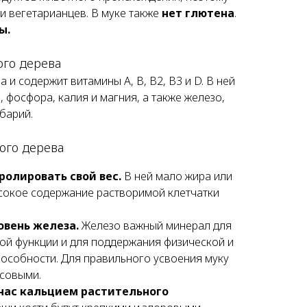
и вегетарианцев. В муке также
нет глютена
.
ы.
ого дерева
 и содержит витамины А, В, В2, В3 и D. В ней
 фосфора, калия и магния, а также железо,
 барий.
ого дерева
ролировать свой вес.
В ней мало жира или
ысокое содержание растворимой клетчатки
вень железа.
Железо важный минерал для
й функции и для поддержания физической и
особности. Для правильного усвоения муку
усовыми.
нас кальцием растительного