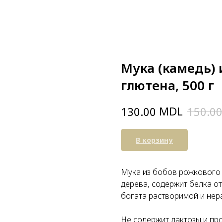
Мука (камедь) 
глютена, 500 г
MDL
130.00
150.0
В корзину
Мука из бобов рожкового
дерева, содержит белка от
богата растворимой и нер
Не содержит лактозы и пр