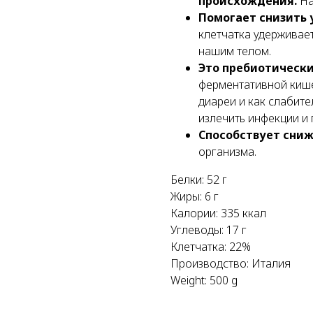
происхождения.
На
Помогает снизить 
клетчатка удерживает
нашим телом.
Это пребиотически
ферментативной кише
диареи и как слабите
излечить инфекции и
Способствует сни
организма.
Белки: 52 г
Жиры: 6 г
Калории: 335 ккал
Углеводы: 17 г
Клетчатка: 22%
Производство: Италия
Weight: 500 g