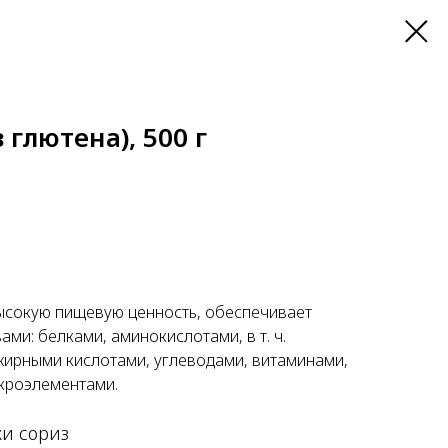
 глютена), 500 г
ысокую пищевую ценность, обеспечивает
ми: белками, аминокислотами, в т. ч.
ирными кислотами, углеводами, витаминами,
кроэлементами.
ки сориз