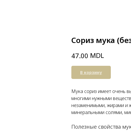
Сориз мука (без
MDL
47.00
В корзину
Мука сориз имеет очень в
многими нужными вещества
незаменимыми, жирами и ж
минеральными солями, ми
Полезные свойства му