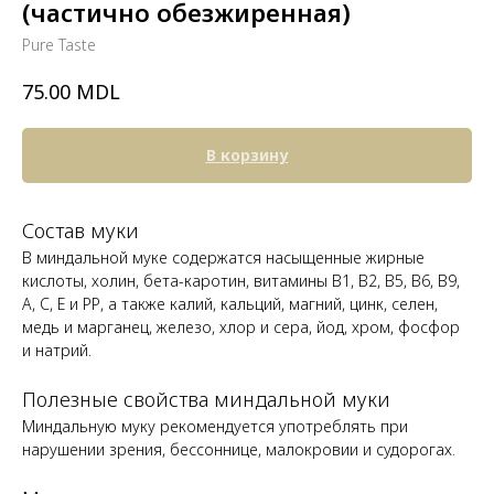
(частично обезжиренная)
Pure Taste
MDL
75.00
В корзину
Состав муки
В миндальной муке содержатся насыщенные жирные
кислоты, холин, бета-каротин, витамины В1, В2, В5, В6, В9,
А, С, Е и РР, а также калий, кальций, магний, цинк, селен,
медь и марганец, железо, хлор и сера, йод, хром, фосфор
и натрий.
Полезные свойства миндальной муки
Миндальную муку рекомендуется употреблять при
нарушении зрения, бессоннице, малокровии и судорогах.