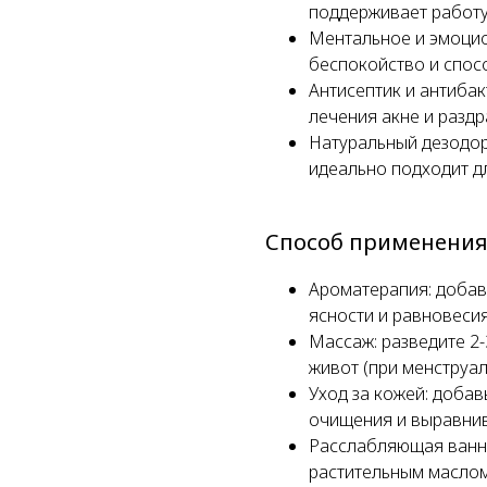
поддерживает работу
Ментальное и эмоцио
беспокойство и спосо
Антисептик и антибак
лечения акне и разд
Натуральный дезодора
идеально подходит д
Способ применени
Ароматерапия: добав
ясности и равновесия
Массаж: разведите 2-
живот (при менструа
Уход за кожей: добав
очищения и выравнив
Расслабляющая ванна
растительным маслом