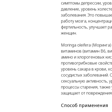
симптомы депрессии, уров
давление, уровень холест
заболевания. Это повышае
работу мозга, концентрац
фертильность, улучшает р
женщин.
Moringa oleifera (Моринг
витаминов (витамин В6, вит
амино и хлорогеновых кис
противогрибковые свойств
уровень сахара в крови, х
сосудистых заболеваний. 
сексуальную активность, 
процессы старения, также
защищает от повреждения
Способ применения