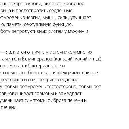
ень сахара в крови, высокое кровяное
ерина и предотвратить сердечные
т уровень энергии, мышц, силы, улучшает
ию, память, сексуальную функцию,
аботу репродуктивных систем у мужчин и
а) — является отличным источником многих
амин С и Е), минералов (кальций, калий и т. д.),
лот. Его антибактериальные и
а помогают бороться с инфекциями, снижает
олестерина и снижает риск сердечно-
Он повышает уровень тестостерона, повышает
уравновешивает гормоны и замедляет
 уменьшает симптомы фиброза печени и
 печени.