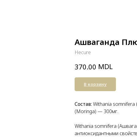
Ашваганда Плюс
Hecure
MDL
370.00
В корзину
Состав:
Withania somnifera
(Moringa) — 300мг.
Withania somnifera (Ашва
антиоксидантными свойств