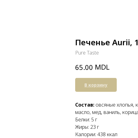
Печенье Aurii, 
Pure Taste
MDL
65.00
В корзину
Состав:
овсяные хлопья, к
масло, мед, ваниль, корица
Белки: 5 г
Жиры: 23 г
Калории: 438 ккал