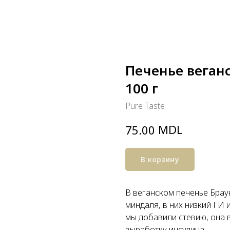
Печенье веганс
100 г
Pure Taste
MDL
75.00
В корзину
В веганском печенье Брау
миндаля, в них низкий ГИ 
мы добавили стевию, она 
выработку инсулина.