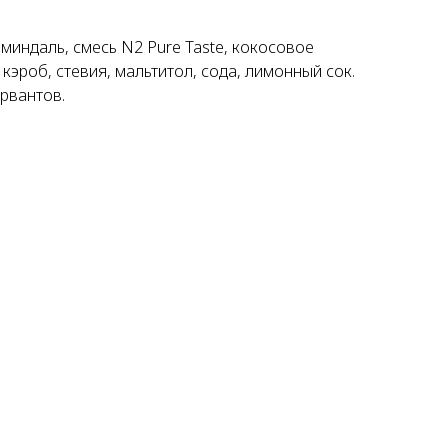
миндаль, смесь N2 Pure Taste, кокосовое
кэроб, cтевия, мальтитол, сода, лимонный сок.
ервантов.